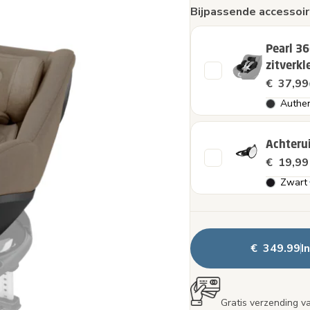
Bijpassende accessoir
Pearl 36
zitverkl
€ 37,99
Authen
Achterui
€ 19,99
Zwart
€ 349.99
I
Gratis verzending v