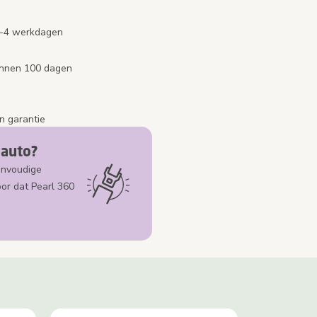
2-4 werkdagen
binnen 100 dagen
n garantie
 auto?
envoudige
oor dat Pearl 360