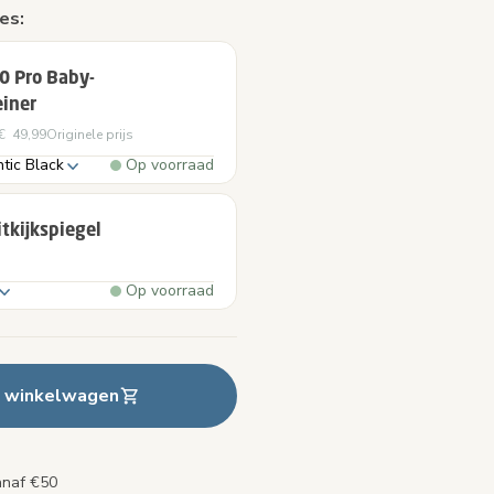
es:
0 Pro Baby-
einer
€ 49,99
Originele prijs
tic Black
Op voorraad
tkijkspiegel
Op voorraad
n winkelwagen
anaf €50