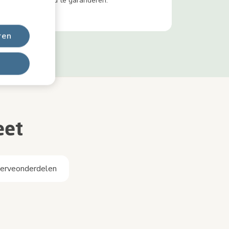
kind te garanderen.
ren
eet
serveonderdelen