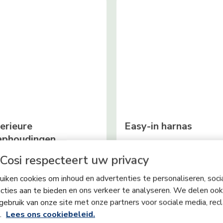
erieure
Easy-in harnas
aphoudingen
Cosi respecteert uw privacy
 supercomfortabele ligposities
Het Easy-in harnas blijft geope
t te kiezen, biedt Pearl 360 Pro
zodat je je kind moeiteloos en 
iken cookies om inhoud en advertenties te personaliseren, soci
uter superieur comfort, of hij/zij
kunt installeren. Eenvoudig eri
cties aan te bieden en ons verkeer te analyseren. We delen ook
kker is of slaapt.
eruit. Elke dag.
gebruik van onze site met onze partners voor sociale media, rec
s.
Lees ons cookiebeleid.