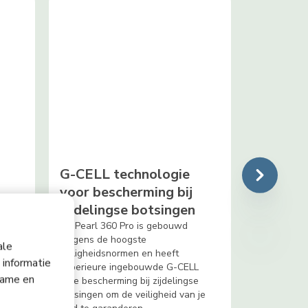
G-CELL technologie
voor bescherming bij
zijdelingse botsingen
nd,
De Pearl 360 Pro is gebouwd
vlot
volgens de hoogste
ale
n en
veiligheidsnormen en heeft
 informatie
superieure ingebouwde G-CELL
lame en
Side bescherming bij zijdelingse
botsingen om de veiligheid van je