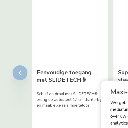
Eenvoudige toegang
Sup
met SLIDETECH®
sla
Maxi-
Schuif en draai met SLIDETECH® -
Met 5
breng de autostoel 17 cm dichterbij
om ui
We gebru
en maak elke reis moeiteloos.
je pe
mediafun
nu wa
over uw 
analytic