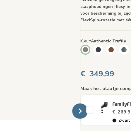
slaaphoudingen
|
Easy-in
voor bescherming bij zij
FlexiSpin-rotatie met é
Kleur
Authentic Truffle
€ 349,99
Maak het plaatje com
FamilyF
€ 269,9
Zwart