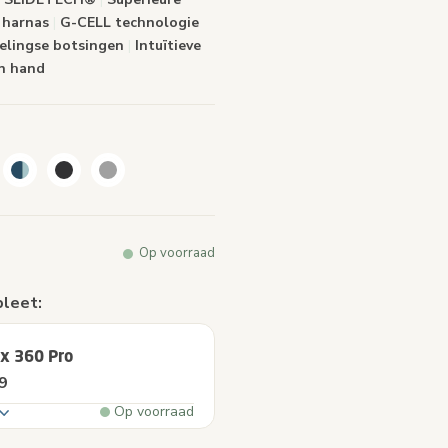
 harnas
|
G-CELL technologie
delingse botsingen
|
Intuïtieve
én hand
Op voorraad
pleet:
ix 360 Pro
9
Op voorraad