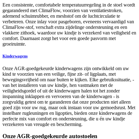
Een consistente, comfortabele temperatuurregeling in de stoel wordt
gegarandeerd met ClimaFlow, voorzien van ventilatiestroken,
ademend schuimrubber, en meshstof om de luchtcirculatie te
verbeteren. Onze inlay voor pasgeboren, eveneens vervaardigd van
ClimaFlow-stof, verschaft extra zijdelinge ondersteuning en een
vlakkere zithoek, waardoor uw kindje is verzekerd van veiligheid en
comfort. Daarnaast zorgt het voor een goede pasvorm met
groeiruimte.
Kinderwagens
Onze AGR-goedgekeurde kinderwagens zijn ontwikkeld om uw
kind te voorzien van een veilige, fijne zit- of ligplaats, met
bewegingsvrijheid om naar buiten te kijken. Elke gebruikssituatie, -
van het installeren van uw kindje, hen vastmaken met de
veiligheidsgordel of uit de kinderwagen halen tot het zonder
inspanning inklappen en vervoeren van de kinderwagen - is
zorgvuldig getest om te garanderen dat onze producten niet alleen
goed zijn voor uw rug, maar ook instaan voor uw gemoedsrust. Met
instelbare rugleuningen en ligopties, bieden onze kinderwagens de
perfecte mix van comfort en ondersteuning, die u én uw kindje
verzekeren van vreugde en bescherming.
Onze AGR-goedgekeurde autostoelen