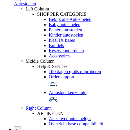
Autostoelen
Left Column
SHOP PER CATEGORIE
Bekijk alle Autostoelen
Baby autostoelen
Peuter autostoelen
Kinder autostoelen
ISOFIX bases
Bundels
Reserveonderdelen
Accessoires
Middle Column
Help & Services
100 dagen gratis uitproberen
Order support
Autostoel keuzehulp
Right Column
ARTIKELEN
Alles over autostoeltjes
Overzicht base compatibiliteit
<