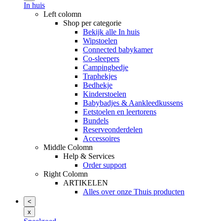
In huis
Left colomn
Shop per categorie
Bekijk alle In huis
Wipstoelen
Connected babykamer
Co-sleepers
Campingbedje
Traphekjes
Bedhekje
Kinderstoelen
Babybadjes & Aankleedkussens
Eetstoelen en leertorens
Bundels
Reserveonderdelen
Accessoires
Middle Colomn
Help & Services
Order support
Right Colomn
ARTIKELEN
Alles over onze Thuis producten
<
x