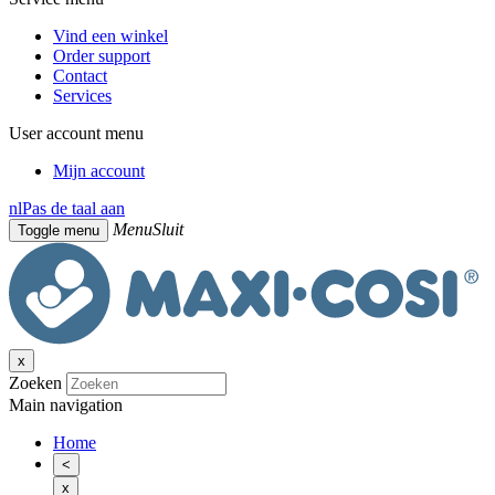
Vind een winkel
Order support
Contact
Services
User account menu
Mijn account
nl
Pas de taal aan
Menu
Sluit
Toggle menu
x
Zoeken
Main navigation
Home
<
x