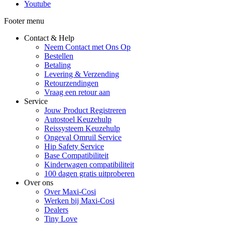
Youtube
Footer menu
Contact & Help
Neem Contact met Ons Op
Bestellen
Betaling
Levering & Verzending
Retourzendingen
Vraag een retour aan
Service
Jouw Product Registreren
Autostoel Keuzehulp
Reissysteem Keuzehulp
Ongeval Omruil Service
Hip Safety Service
Base Compatibiliteit
Kinderwagen compatibiliteit
100 dagen gratis uitproberen
Over ons
Over Maxi-Cosi
Werken bij Maxi-Cosi
Dealers
Tiny Love