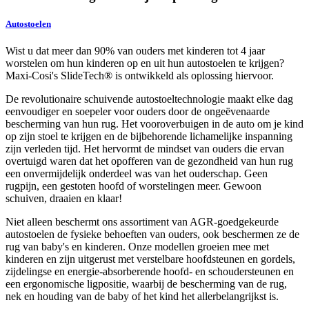
Autostoelen
Wist u dat meer dan 90% van ouders met kinderen tot 4 jaar
worstelen om hun kinderen op en uit hun autostoelen te krijgen?
Maxi-Cosi's SlideTech® is ontwikkeld als oplossing hiervoor.
De revolutionaire schuivende autostoeltechnologie maakt elke dag
eenvoudiger en soepeler voor ouders door de ongeëvenaarde
bescherming van hun rug. Het vooroverbuigen in de auto om je kind
op zijn stoel te krijgen en de bijbehorende lichamelijke inspanning
zijn verleden tijd. Het hervormt de mindset van ouders die ervan
overtuigd waren dat het opofferen van de gezondheid van hun rug
een onvermijdelijk onderdeel was van het ouderschap. Geen
rugpijn, een gestoten hoofd of worstelingen meer. Gewoon
schuiven, draaien en klaar!
Niet alleen beschermt ons assortiment van AGR-goedgekeurde
autostoelen de fysieke behoeften van ouders, ook beschermen ze de
rug van baby's en kinderen. Onze modellen groeien mee met
kinderen en zijn uitgerust met verstelbare hoofdsteunen en gordels,
zijdelingse en energie-absorberende hoofd- en schoudersteunen en
een ergonomische ligpositie, waarbij de bescherming van de rug,
nek en houding van de baby of het kind het allerbelangrijkst is.