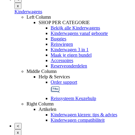
x
Kinderwagens
Left Column
SHOP PER CATEGORIE
Bekijk alle Kinderwagens
Kinderwagens vanaf geboorte
Buggies
Reiswiegen
Kinderwagen 3 in 1
Maak je eigen bundel
Accessoires
Reserveonderdelen
Middle Column
Help & Services
Order support
Reissysteem Keuzehulp
Right Column
Artikelen
Kinderwagen kiezen: tips & advies
Kinderwagen compatibiliteit
<
x