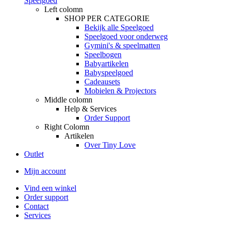
Speelgoed
Left colomn
SHOP PER CATEGORIE
Bekijk alle Speelgoed
Speelgoed voor onderweg
Gymini's & speelmatten
Speelbogen
Babyartikelen
Babyspeelgoed
Cadeausets
Mobielen & Projectors
Middle colomn
Help & Services
Order Support
Right Colomn
Artikelen
Over Tiny Love
Outlet
Mijn account
Vind een winkel
Order support
Contact
Services