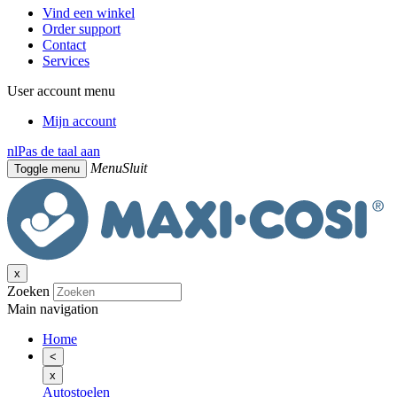
Vind een winkel
Order support
Contact
Services
User account menu
Mijn account
nl
Pas de taal aan
Menu
Sluit
Toggle menu
x
Zoeken
Main navigation
Home
<
x
Autostoelen