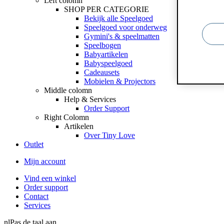
Left colomn
SHOP PER CATEGORIE
Bekijk alle Speelgoed
Speelgoed voor onderweg
Gymini's & speelmatten
Speelbogen
Babyartikelen
Babyspeelgoed
Cadeausets
Mobielen & Projectors
Middle colomn
Help & Services
Order Support
Right Colomn
Artikelen
Over Tiny Love
Outlet
Mijn account
Vind een winkel
Order support
Contact
Services
nl
Pas de taal aan