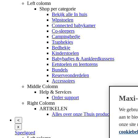
Left colomn
Shop per categorie
Bekijk alle In huis
Wipstoelen
Connected babykamer
Co-sleepers
Campingbedje
Traphekjes
Bedhekje
Kinderstoelen
Babybadjes & Aankleedkussens
Eetstoelen en leertorens
Bundels
Reserveonderdelen
Accessoires
Middle Colomn
Help & Services
Maxi-
Order support
Right Colomn
ARTIKELEN
We gebrui
Alles over onze Thuis producten
aan te bi
<
onze site
x
cookiebel
Speelgoed