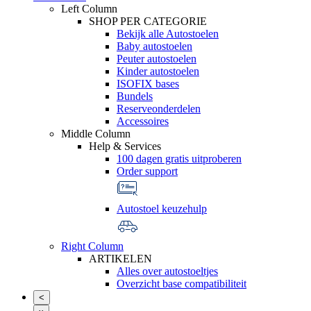
Left Column
SHOP PER CATEGORIE
Bekijk alle Autostoelen
Baby autostoelen
Peuter autostoelen
Kinder autostoelen
ISOFIX bases
Bundels
Reserveonderdelen
Accessoires
Middle Column
Help & Services
100 dagen gratis uitproberen
Order support
Autostoel keuzehulp
Right Column
ARTIKELEN
Alles over autostoeltjes
Overzicht base compatibiliteit
<