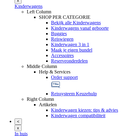
x
Kinderwagens
Left Column
SHOP PER CATEGORIE
Bekijk alle Kinderwagens
Kinderwagens vanaf geboorte
Buggies
Reiswiegen
Kinderwagen 3 in 1
Maak je eigen bundel
Accessoires
Reserveonderdelen
Middle Column
Help & Services
Order support
Reissysteem Keuzehulp
Right Column
Artikelen
Kinderwagen kiezen: tips & advies
Kinderwagen compatibiliteit
<
x
In huis