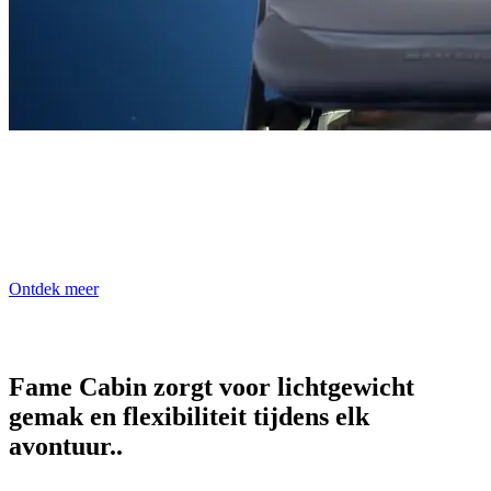
Eersteklas comfort
Fame Cabin zorgt voor topcomfort tijdens elk avontuur met zijn
ruime vlakke ligstand en ClimaFlow-rugleuning, zodat je kleintje
lekker zit, waar je ook heen gaat.
Ontdek meer
Fame Cabin zorgt voor lichtgewicht
gemak en flexibiliteit tijdens elk
avontuur..