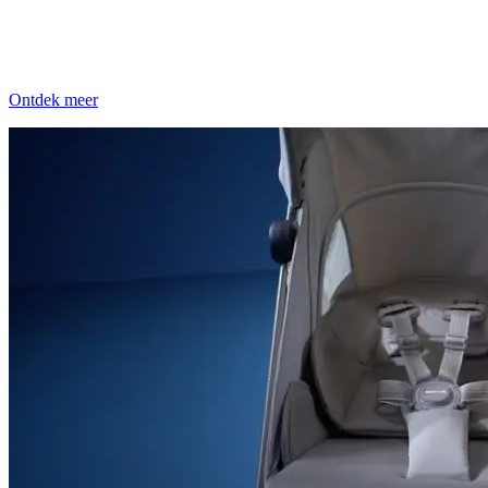
Fame Cabin is gemaakt voor vliegreizen en heeft een lichtgewicht
en compact ontwerp, waardoor hij makkelijk in het bagagevak
boven je hoofd past.
Ontdek meer