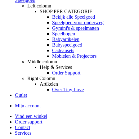
Speelgoed
Left colomn
SHOP PER CATEGORIE
Bekijk alle Speelgoed
Speelgoed voor onderweg
Gymini's & speelmatten
Speelbogen
Babyartikelen
Babyspeelgoed
Cadeausets
Mobielen & Projectors
Middle colomn
Help & Services
Order Support
Right Colomn
Artikelen
Over Tiny Love
Outlet
Mijn account
Vind een winkel
Order support
Contact
Services