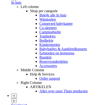
In huis
Left colomn
Shop per categorie
Bekijk alle In huis
Wipstoelen
Connected babykamer
Co-sleepers
Campingbedje
Traphekjes
Bedhekje
Kinderstoelen
Babybadjes & Aankleedkussens
Eetstoelen en leertorens
Bundels
Reserveonderdelen
Accessoires
Middle Colomn
Help & Services
Order support
Right Colomn
ARTIKELEN
Alles over onze Thuis producten
<
x