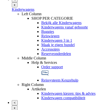
x
Kinderwagens
Left Column
SHOP PER CATEGORIE
Bekijk alle Kinderwagens
Kinderwagens vanaf geboorte
Buggies
Reiswiegen
Kinderwagen 3 in 1
Maak je eigen bundel
Accessoires
Reserveonderdelen
Middle Column
Help & Services
Order support
Reissysteem Keuzehulp
Right Column
Artikelen
Kinderwagen kiezen: tips & advies
Kinderwagen compatibiliteit
<
x