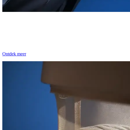
LumiRide-systeem
Met ingebouwd led-verlichtingssysteem dat is ontworpen om
donkere straten en slecht verlichte paden te verlichten, zodat jij en je
baby altijd veilig en goed zichtbaar zijn.
Ontdek meer