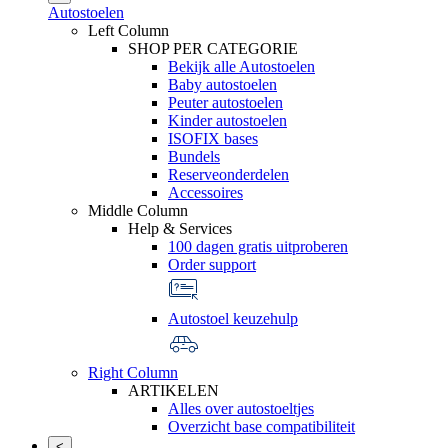
Autostoelen
Left Column
SHOP PER CATEGORIE
Bekijk alle Autostoelen
Baby autostoelen
Peuter autostoelen
Kinder autostoelen
ISOFIX bases
Bundels
Reserveonderdelen
Accessoires
Middle Column
Help & Services
100 dagen gratis uitproberen
Order support
Autostoel keuzehulp
Right Column
ARTIKELEN
Alles over autostoeltjes
Overzicht base compatibiliteit
<