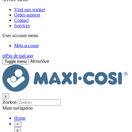
Vind een winkel
Order support
Contact
Services
User account menu
Mijn account
nl
Pas de taal aan
Menu
Sluit
Toggle menu
x
Zoeken
Main navigation
Home
<
x