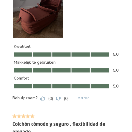
Kwaliteit
Kwaliteit, 5.0 van 5
5.0
Makkelijk te gebruiken
Makkelijk te gebruiken, 5.0 van 5
5.0
Comfort
Comfort, 5.0 van 5
5.0
Behulpzaam?
(
0
)
(
0
)
Melden
5 van 5 sterren.
Colchón cómodo y seguro , flexibilidad de
plegado