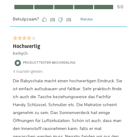
Comfort, 5.0 van 5
5.0
Behulpzaam?
(
0
)
(
0
)
Melden
4 van 5 sterren.
Hochwertig
KathyCh
PRODUCTTESTER-BEOORDELING
4 maanden geleden
Die Babyschale macht einen hochwertigen Eindruck. Sie
ist einfach aufzubauen und faltbar. Sehr praktisch finde
ich auch die Tasche beziehungsweise das Fachfür
Handy, Schlüssel, Schnuller etc. Die Matratze scheint
angenehm zu sein. Das Sonnenverdeck hat einige
Öffnungen für Luftzirkulation. Schön ist auch, dass man
den Innenstoff rausnehmen kann, falls er mal
gewaschen werden muss. Negativ fanden wir nur den