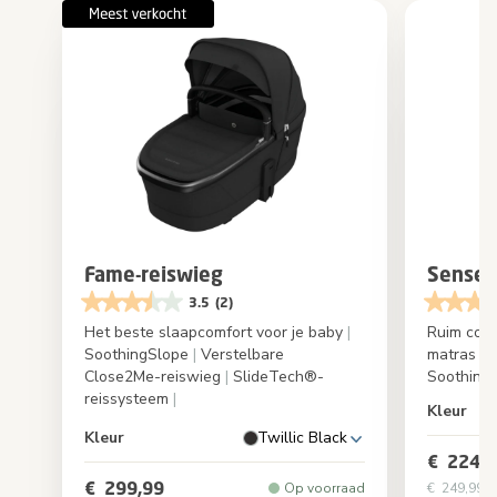
Fame-reiswieg
Sense
3.5
(2)
Het beste slaapcomfort voor je baby
|
Ruim com
SoothingSlope
|
Verstelbare
matras
|
O
Close2Me-reiswieg
|
SlideTech®-
Soothing
reissysteem
|
Kleur
Kleur
Twillic Black
€ 224,9
€ 299,99
Op voorraad
€ 249,99
Or