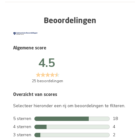
Beoordelingen
Algemene score
4.5
25 beoordelingen
Overzicht van scores
Selecteer hieronder een rij om beoordelingen te filteren.
5 sterren
sterren
18
18 beoordelin
4 sterren
sterren
4
4 beoordeling
3 sterren
sterren
2