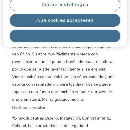
Cookie-instellingen
Beoordelingen.
Capazo comodísimo para pasear a tu bebé
Al3x
Alle cookies accepteren
PRODUCTTESTER-BEOORDELING
5 maanden geleden
Alles afwijzen
Este capazo es una preciosidad. El color teja es un color
súper poco común en carritos y capazos por lo que lo
veo único. Su abre muy fácilmente y viene con
revestimiento que se pone a través de una cremallera,
por lo que se puede lavar fácilmente si se ensucia.
Viene también con un colchón cito súper cómodo y una
capota con respiradero y para los días fríos se puede
tapar con una funda que también se pone a través de
una cremallera. Me ha gustado mucho.
Met Google vertalen
productlikes
Diseño, Instalación, Confort infantil,
Calidad, Las características de seguridad