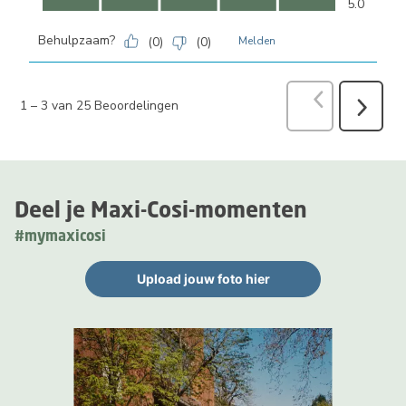
5.0
Behulpzaam?
(
0
)
(
0
)
Melden
Vorige
Beoord
1
–
3 van 25
Beoordelingen
Volgend
Beoorde
Deel je Maxi-Cosi-momenten
#mymaxicosi
Upload jouw foto hier
Media Gallerij
Carrousel met productfoto's. Gebruik de knoppen Vorige en Volge