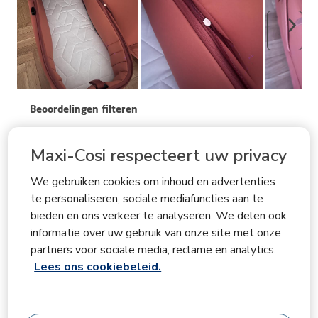
Volge
Beoordelingen filteren
Onderwerpen en beoordelingen zoeken per regio
Maxi-Cosi respecteert uw privacy
We gebruiken cookies om inhoud en advertenties
Geef
Relevantiegegevens
te personaliseren, sociale mediafuncties aan te
Sorteren op
bieden en ons verkeer te analyseren. We delen ook
Filters
Meest relevant
informatie over uw gebruik van onze site met onze
partners voor sociale media, reclame en analytics.
1
Lees ons cookiebeleid.
1
–
3 van 25
Beoordelingen
tot
3
van
5 van 5 sterren.
25