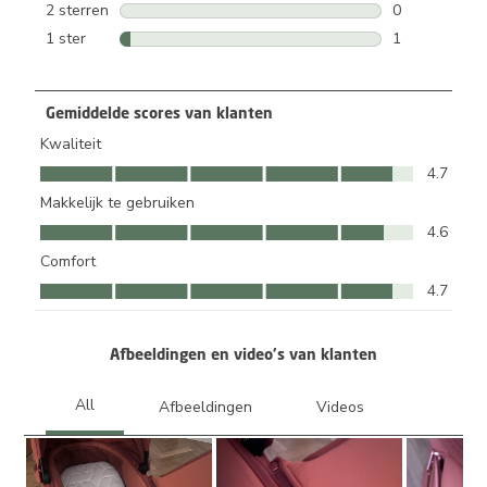
2 beoordeling
2 sterren
sterren
0
0 beoordeling
1 ster
sterren
1
1 beoordeling
Gemiddelde scores van klanten
Kwaliteit
Kwaliteit, 4.7 van 5
4.7
Makkelijk te gebruiken
Makkelijk te gebruiken, 4.6 van 5
4.6
Comfort
Comfort, 4.7 van 5
4.7
Afbeeldingen en video's van klanten