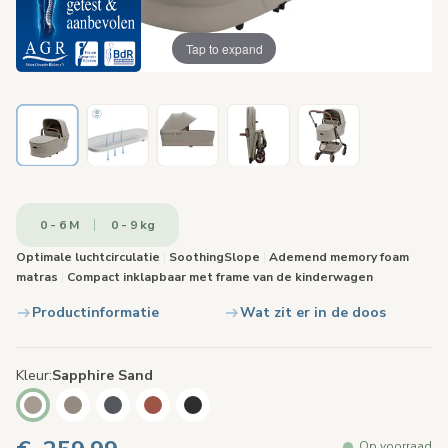
Tap to expand
0 - 6 M
0 - 9 kg
Optimale luchtcirculatie
|
SoothingSlope
|
Ademend memory foam
matras
|
Compact inklapbaar met frame van de kinderwagen
Productinformatie
Wat zit er in de doos
Kleur
Sapphire Sand
Op voorraad