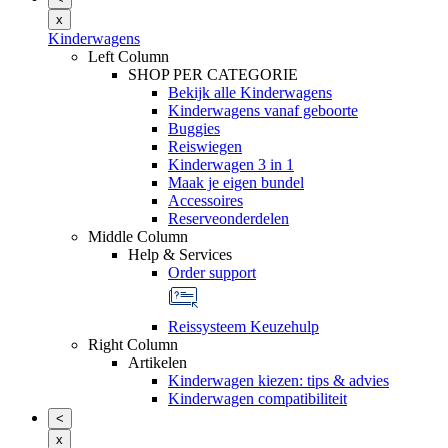
x
Kinderwagens
Left Column
SHOP PER CATEGORIE
Bekijk alle Kinderwagens
Kinderwagens vanaf geboorte
Buggies
Reiswiegen
Kinderwagen 3 in 1
Maak je eigen bundel
Accessoires
Reserveonderdelen
Middle Column
Help & Services
Order support
Reissysteem Keuzehulp
Right Column
Artikelen
Kinderwagen kiezen: tips & advies
Kinderwagen compatibiliteit
<
x