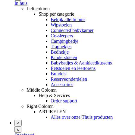
In huis
Left colomn
Shop per categorie
Bekijk alle In huis
Wipstoelen
Connected babykamer
Co-sleepers
Campingbedje
Traphekjes
Bedhekje
Kinderstoelen
Babybadjes & Aankleedkussens
Eetstoelen en leertorens
Bundels
Reserveonderdelen
Accessoires
Middle Colomn
Help & Services
Order support
Right Colomn
ARTIKELEN
Alles over onze Thuis producten
<
x