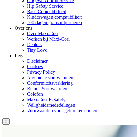
Ongeval Omruil Service
Hip Safety Service
Base Compatibiliteit
Kinderwagen compatibiliteit
100 dagen gratis uitproberen
Over ons
Over Maxi-Cosi
Werken bij Maxi-Cosi
Dealers
Tiny Love
Legal
Disclaimer
Cookies
Privacy Policy
Algemene voorwaarden
Conformiteitsverklaring
Retour Voorwaarden
Colofon
Maxi-Cosi E-Safety
Veiligheidsmededelingen
Voorwaarden voor gebruikerscontent
×