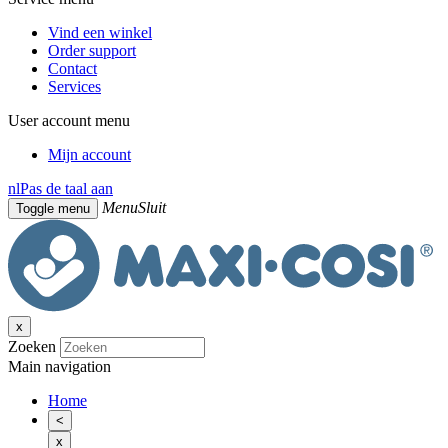
Vind een winkel
Order support
Contact
Services
User account menu
Mijn account
nl
Pas de taal aan
Menu
Sluit
Toggle menu
x
Zoeken
Main navigation
Home
<
x