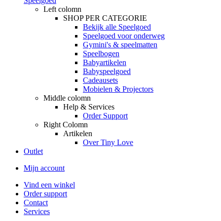
Speelgoed
Left colomn
SHOP PER CATEGORIE
Bekijk alle Speelgoed
Speelgoed voor onderweg
Gymini's & speelmatten
Speelbogen
Babyartikelen
Babyspeelgoed
Cadeausets
Mobielen & Projectors
Middle colomn
Help & Services
Order Support
Right Colomn
Artikelen
Over Tiny Love
Outlet
Mijn account
Vind een winkel
Order support
Contact
Services