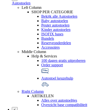
Autostoelen
Left Column
SHOP PER CATEGORIE
Bekijk alle Autostoelen
Baby autostoelen
Peuter autostoelen
Kinder autostoelen
ISOFIX bases
Bundels
Reserveonderdelen
Accessoires
Middle Column
Help & Services
100 dagen gratis uitproberen
Order support
Autostoel keuzehulp
Right Column
ARTIKELEN
Alles over autostoeltjes
Overzicht base compatibiliteit
<