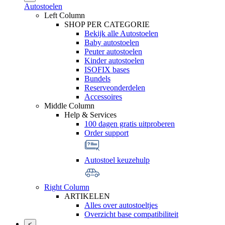
Autostoelen
Left Column
SHOP PER CATEGORIE
Bekijk alle Autostoelen
Baby autostoelen
Peuter autostoelen
Kinder autostoelen
ISOFIX bases
Bundels
Reserveonderdelen
Accessoires
Middle Column
Help & Services
100 dagen gratis uitproberen
Order support
Autostoel keuzehulp
Right Column
ARTIKELEN
Alles over autostoeltjes
Overzicht base compatibiliteit
<