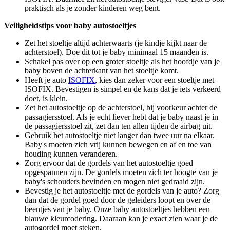
praktisch als je zonder kinderen weg bent.
Veiligheidstips voor baby autostoeltjes
Zet het stoeltje altijd achterwaarts (je kindje kijkt naar de
achterstoel). Doe dit tot je baby minimaal 15 maanden is.
Schakel pas over op een groter stoeltje als het hoofdje van je
baby boven de achterkant van het stoeltje komt.
Heeft je auto
ISOFIX
, kies dan zeker voor een stoeltje met
ISOFIX. Bevestigen is simpel en de kans dat je iets verkeerd
doet, is klein.
Zet het autostoeltje op de achterstoel, bij voorkeur achter de
passagiersstoel. Als je echt liever hebt dat je baby naast je in
de passagiersstoel zit, zet dan ten allen tijden de airbag uit.
Gebruik het autostoeltje niet langer dan twee uur na elkaar.
Baby's moeten zich vrij kunnen bewegen en af en toe van
houding kunnen veranderen.
Zorg ervoor dat de gordels van het autostoeltje goed
opgespannen zijn. De gordels moeten zich ter hoogte van je
baby's schouders bevinden en mogen niet gedraaid zijn.
Bevestig je het autostoeltje met de gordels van je auto? Zorg
dan dat de gordel goed door de geleiders loopt en over de
beentjes van je baby. Onze baby autostoeltjes hebben een
blauwe kleurcodering. Daaraan kan je exact zien waar je de
autogordel moet steken.