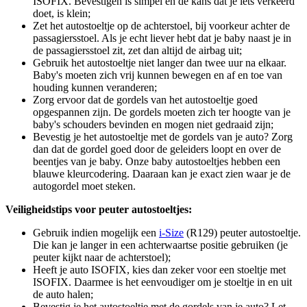
ISOFIX. Bevestigen is simpel en de kans dat je iets verkeerd
doet, is klein;
Zet het autostoeltje op de achterstoel, bij voorkeur achter de
passagiersstoel. Als je echt liever hebt dat je baby naast je in
de passagiersstoel zit, zet dan altijd de airbag uit;
Gebruik het autostoeltje niet langer dan twee uur na elkaar.
Baby's moeten zich vrij kunnen bewegen en af en toe van
houding kunnen veranderen;
Zorg ervoor dat de gordels van het autostoeltje goed
opgespannen zijn. De gordels moeten zich ter hoogte van je
baby's schouders bevinden en mogen niet gedraaid zijn;
Bevestig je het autostoeltje met de gordels van je auto? Zorg
dan dat de gordel goed door de geleiders loopt en over de
beentjes van je baby. Onze baby autostoeltjes hebben een
blauwe kleurcodering. Daaraan kan je exact zien waar je de
autogordel moet steken.
Veiligheidstips voor peuter autostoeltjes:
Gebruik indien mogelijk een
i-Size
(R129) peuter autostoeltje.
Die kan je langer in een achterwaartse positie gebruiken (je
peuter kijkt naar de achterstoel);
Heeft je auto ISOFIX, kies dan zeker voor een stoeltje met
ISOFIX. Daarmee is het eenvoudiger om je stoeltje in en uit
de auto halen;
Bevestig je het autostoeltje met de gordels van je auto? Let