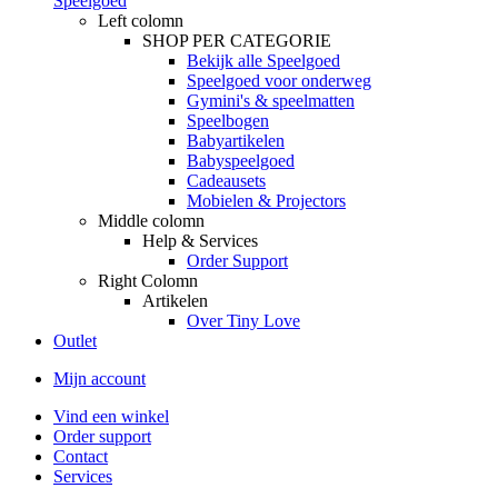
Speelgoed
Left colomn
SHOP PER CATEGORIE
Bekijk alle Speelgoed
Speelgoed voor onderweg
Gymini's & speelmatten
Speelbogen
Babyartikelen
Babyspeelgoed
Cadeausets
Mobielen & Projectors
Middle colomn
Help & Services
Order Support
Right Colomn
Artikelen
Over Tiny Love
Outlet
Mijn account
Vind een winkel
Order support
Contact
Services