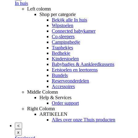
In huis
Left colomn
Shop per categorie
Bekijk alle In huis
Wipstoelen
Connected babykamer
Co-sleepers
Campingbedje
Traphekjes
Bedhekje
Kinderstoelen
Babybadjes & Aankleedkussens
Eetstoelen en leertorens
Bundels
Reserveonderdelen
Accessoires
Middle Colomn
Help & Services
Order support
Right Colomn
ARTIKELEN
Alles over onze Thuis producten
<
x