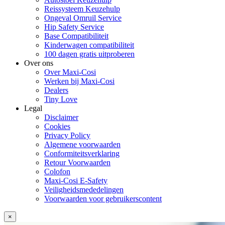
Reissysteem Keuzehulp
Ongeval Omruil Service
Hip Safety Service
Base Compatibiliteit
Kinderwagen compatibiliteit
100 dagen gratis uitproberen
Over ons
Over Maxi-Cosi
Werken bij Maxi-Cosi
Dealers
Tiny Love
Legal
Disclaimer
Cookies
Privacy Policy
Algemene voorwaarden
Conformiteitsverklaring
Retour Voorwaarden
Colofon
Maxi-Cosi E-Safety
Veiligheidsmededelingen
Voorwaarden voor gebruikerscontent
×