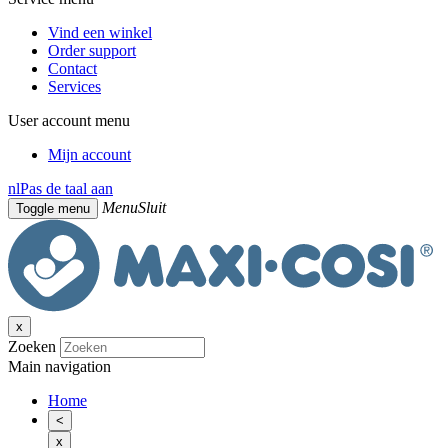
Vind een winkel
Order support
Contact
Services
User account menu
Mijn account
nl
Pas de taal aan
Menu
Sluit
Toggle menu
x
Zoeken
Main navigation
Home
<
x