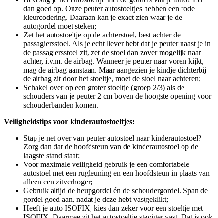
dan goed op. Onze peuter autostoeltjes hebben een rode
kleurcodering. Daaraan kan je exact zien waar je de
autogordel moet steken;
Zet het autostoeltje op de achterstoel, best achter de
passagiersstoel. Als je echt liever hebt dat je peuter naast je in
de passagiersstoel zit, zet de stoel dan zover mogelijk naar
achter, i.v.m. de airbag. Wanneer je peuter naar voren kijkt,
mag de airbag aanstaan. Maar aangezien je kindje dichterbij
de airbag zit door het stoeltje, moet de stoel naar achteren;
Schakel over op een groter stoeltje (groep 2/3) als de
schouders van je peuter 2 cm boven de hoogste opening voor
schouderbanden komen.
Veiligheidstips voor kinderautostoeltjes:
Stap je net over van peuter autostoel naar kinderautostoel?
Zorg dan dat de hoofdsteun van de kinderautostoel op de
laagste stand staat;
Voor maximale veiligheid gebruik je een comfortabele
autostoel met een rugleuning en een hoofdsteun in plaats van
alleen een zitverhoger;
Gebruik altijd de heupgordel én de schoudergordel. Span de
gordel goed aan, nadat je deze hebt vastgeklikt;
Heeft je auto ISOFIX, kies dan zeker voor een stoeltje met
ISOFIX. Daarmee zit het autostoeltje steviger vast. Dat is ook