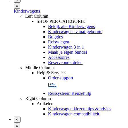
x
Kinderwagens
Left Column
SHOP PER CATEGORIE
Bekijk alle Kinderwagens
Kinderwagens vanaf geboorte
Buggies
Reiswiegen
Kinderwagen 3 in 1
Maak je eigen bundel
Accessoires
Reserveonderdelen
Middle Column
Help & Services
Order support
Reissysteem Keuzehulp
Right Column
Artikelen
Kinderwagen kiezen: tips & advies
Kinderwagen compatibiliteit
<
x