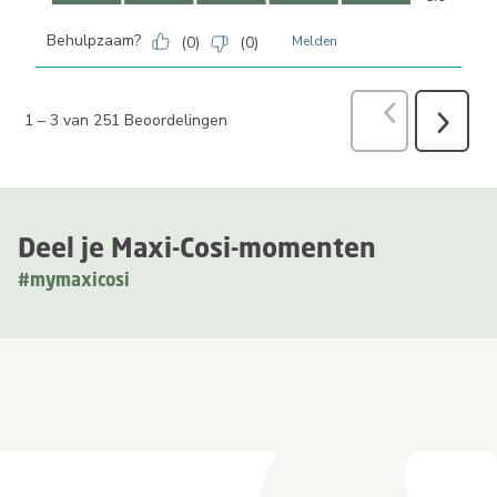
Behulpzaam?
(
0
)
(
0
)
Melden
Vorige
Beoord
1
–
3 van 251
Beoordelingen
Volgend
Beoorde
Deel je Maxi-Cosi-momenten
#mymaxicosi