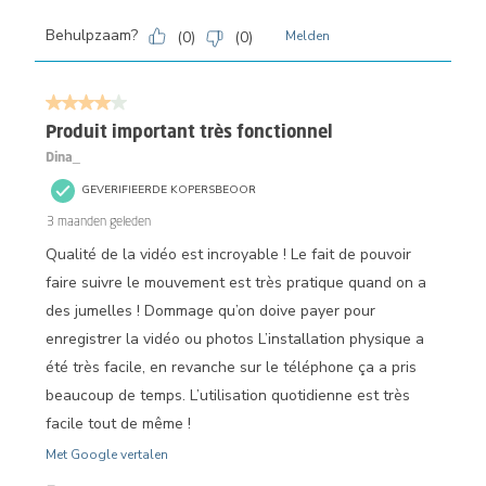
Behulpzaam?
(
0
)
(
0
)
Melden
4 van 5 sterren.
Produit important très fonctionnel
Dina_
GEVERIFIEERDE KOPERSBEOOR
3 maanden geleden
Qualité de la vidéo est incroyable ! Le fait de pouvoir
faire suivre le mouvement est très pratique quand on a
des jumelles ! Dommage qu’on doive payer pour
enregistrer la vidéo ou photos L’installation physique a
été très facile, en revanche sur le téléphone ça a pris
beaucoup de temps. L’utilisation quotidienne est très
facile tout de même !
Met Google vertalen