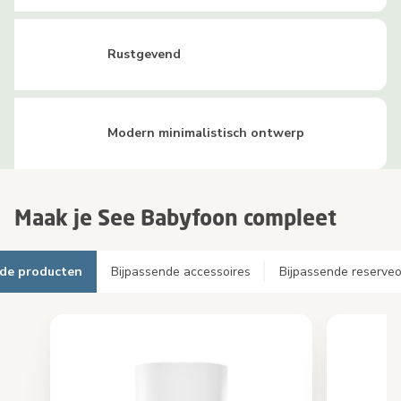
Rustgevend
Modern minimalistisch ontwerp
Maak je See Babyfoon compleet
nde producten
Bijpassende accessoires
Bijpassende reserve