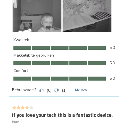
Kwaliteit
Kwaliteit, 5.0 van 5
5.0
Makkelijk te gebruiken
Makkelijk te gebruiken, 5.0 van 5
5.0
Comfort
Comfort, 5.0 van 5
5.0
Behulpzaam?
(
0
)
(
1
)
Melden
4 van 5 sterren.
If you love your tech this is a fantastic device.
Waz