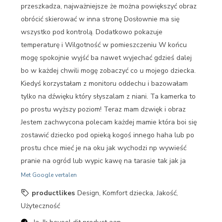
przeszkadza, najważniejsze że można powiększyć obraz
obrócić skierować w inna stronę Dosłownie ma się
wszystko pod kontrolą. Dodatkowo pokazuje
temperaturę i Wilgotność w pomieszczeniu W końcu
mogę spokojnie wyjść ba nawet wyjechać gdzieś dalej
bo w każdej chwili mogę zobaczyć co u mojego dziecka.
Kiedyś korzystałam z monitoru oddechu i bazowałam
tylko na dźwięku który słyszalam z niani. Ta kamerka to
po prostu wyższy poziom! Teraz mam dzwięk i obraz
Jestem zachwycona polecam każdej mamie która boi się
zostawić dziecko pod opieką kogoś innego haha lub po
prostu chce mieć je na oku jak wychodzi np wywieść
pranie na ogród lub wypic kawę na tarasie tak jak ja
Met Google vertalen
productlikes
Design, Komfort dziecka, Jakość,
Użyteczność