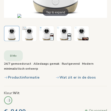
Tap to expand
0 M+
24/7 gemoedsrust
|
Alledaags gemak
|
Rustgevend
|
Modern
minimalistisch ontwerp
Productinformatie
Wat zit er in de doos
Kleur
Wit
Op voorraad