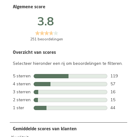
Algemene score
3.8
251 beoordelingen
Overzicht van scores
Selecteer hieronder een rij om beoordelingen te filteren.
5 sterren
sterren
119
119 beoordeli
4 sterren
sterren
57
57 beoordelin
3 sterren
sterren
16
16 beoordelin
2 sterren
sterren
15
15 beoordelin
1 ster
sterren
44
44 beoordelin
Gemiddelde scores van klanten