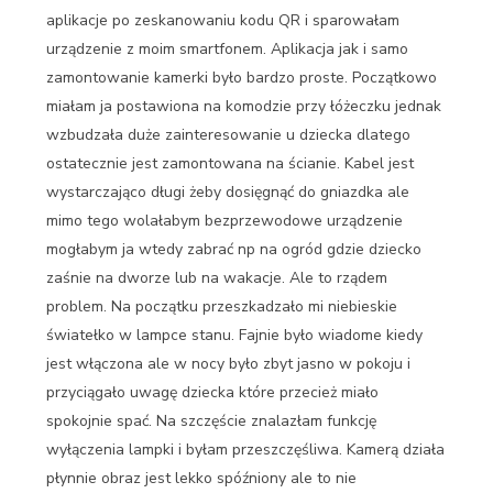
aplikacje po zeskanowaniu kodu QR i sparowałam
urządzenie z moim smartfonem. Aplikacja jak i samo
zamontowanie kamerki było bardzo proste. Początkowo
miałam ja postawiona na komodzie przy łóżeczku jednak
wzbudzała duże zainteresowanie u dziecka dlatego
ostatecznie jest zamontowana na ścianie. Kabel jest
wystarczająco długi żeby dosięgnąć do gniazdka ale
mimo tego wolałabym bezprzewodowe urządzenie
mogłabym ja wtedy zabrać np na ogród gdzie dziecko
zaśnie na dworze lub na wakacje. Ale to rządem
problem. Na początku przeszkadzało mi niebieskie
światełko w lampce stanu. Fajnie było wiadome kiedy
jest włączona ale w nocy było zbyt jasno w pokoju i
przyciągało uwagę dziecka które przecież miało
spokojnie spać. Na szczęście znalazłam funkcję
wyłączenia lampki i byłam przeszczęśliwa. Kamerą działa
płynnie obraz jest lekko spóźniony ale to nie