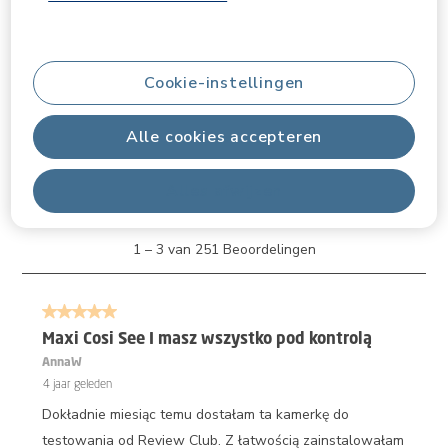
Beoordelingen filteren
Onderwerpen en beoordelingen zoeken per regio
Cookie-instellingen
Geef
Relevantiegegevens
Alle cookies accepteren
Sorteren op
Filters
Meest relevant
Alles afwijzen
1
1
–
3 van 251
Beoordelingen
tot
3
van
5 van 5 sterren.
251
Beoordelingen.
Maxi Cosi See I masz wszystko pod kontrolą
AnnaW
4 jaar geleden
Dokładnie miesiąc temu dostałam ta kamerkę do
testowania od Review Club. Z łatwością zainstalowałam