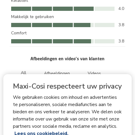
Kwaliteit
Kwaliteit, 4.0 van 5
4.0
Makkelijk te gebruiken
Makkelijk te gebruiken, 3.8 van 5
3.8
Comfort
Comfort, 3.8 van 5
3.8
Afbeeldingen en video's van klanten
Maxi-Cosi respecteert uw privacy
We gebruiken cookies om inhoud en advertenties
te personaliseren, sociale mediafuncties aan te
bieden en ons verkeer te analyseren. We delen ook
Volge
informatie over uw gebruik van onze site met onze
partners voor sociale media, reclame en analytics.
Lees ons cookiebeleid.