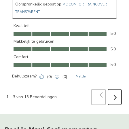
Oorspronkelijk gepost op
MC COMFORT RAINCOVER
TRANSPARENT
Kwaliteit
Kwaliteit, 5.0 van 5
5.0
Makkelijk te gebruiken
Makkelijk te gebruiken, 5.0 van 5
5.0
Comfort
Comfort, 5.0 van 5
5.0
Behulpzaam?
(
0
)
(
0
)
Melden
Vorige
Beoord
1
–
3 van 13
Beoordelingen
Volgend
Beoorde