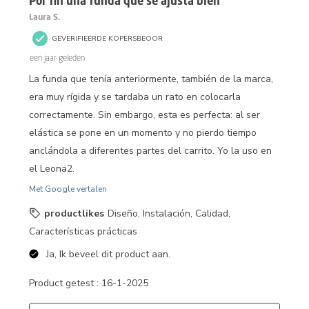
Por fin una funda que se ajusta bien
Laura S.
GEVERIFIEERDE KOPERSBEOOR
een jaar geleden
La funda que tenía anteriormente, también de la marca,
era muy rígida y se tardaba un rato en colocarla
correctamente. Sin embargo, esta es perfecta: al ser
elástica se pone en un momento y no pierdo tiempo
anclándola a diferentes partes del carrito. Yo la uso en
el Leona2.
Met Google vertalen
productlikes
Diseño, Instalación, Calidad,
Características prácticas
Ja, Ik beveel dit product aan.
Product getest :
16-1-2025