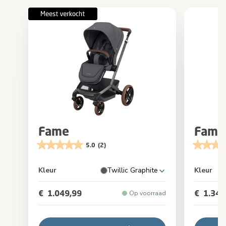
Fame
Fame
5.0
(2)
Kleur
Twillic Graphite
Kleur
€ 1.049,99
€ 1.349
Op voorraad