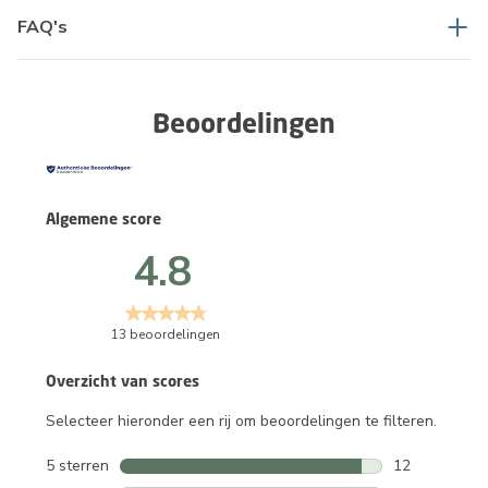
FAQ's
Beoordelingen
Algemene score
4.8
13 beoordelingen
Overzicht van scores
Selecteer hieronder een rij om beoordelingen te filteren.
5 sterren
sterren
12
12 beoordelin