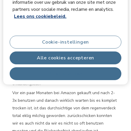
informatie over uw gebruik van onze site met onze
partners voor sociale media, reclame en analytics.
Geef
Relevantiegegevens
Lees ons cookiebeleid.
Sorteren op
Filters
Meest relevant
1
Cookie-instellingen
1
–
3 van 13
Beoordelingen
tot
3
Alle cookies accepteren
van
2 van 5 sterren.
13
Beoordelingen.
Schade
Alles afwijzen
Vanessa-Julia
6 maanden geleden
Vor ein paar Monaten bei Amazon gekauft und nach 2-
3x benutzen und danach wirklich warten bis es komplet
trocken ist, ist das durchsichtige von dem regenverdeck
total eklig milchig geworden. zurückschicken konnten
wir es auch nicht da wir es nicht so oft benutzen
mussten und die Rückgabefrist abgelaufen ist