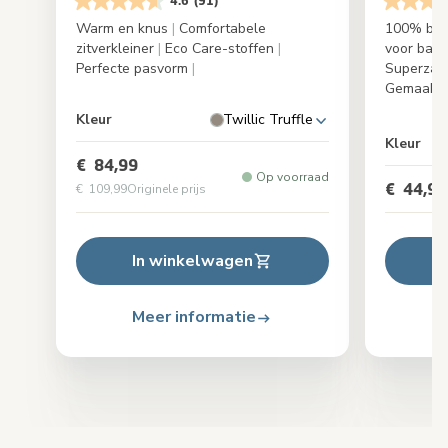
4.6
(91)
Warm en knus
|
Comfortabele
100% bio
zitverkleiner
|
Eco Care-stoffen
|
voor baby
Perfecte pasvorm
|
Superzach
Gemaakt 
Kleur
Twillic Truffle
Kleur
€ 84,99
Op voorraad
€ 44,99
€ 109,99
Originele prijs
In winkelwagen
Meer informatie