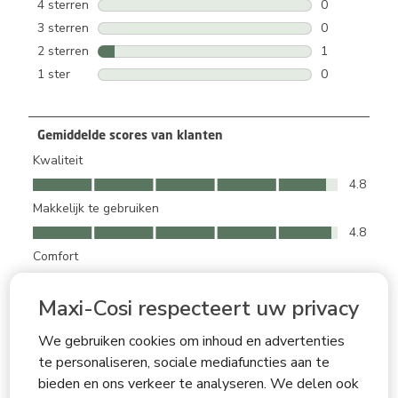
4 sterren
sterren
0
0 beoordeling
3 sterren
sterren
0
0 beoordeling
2 sterren
sterren
1
1 beoordeling
1 ster
sterren
0
0 beoordeling
Gemiddelde scores van klanten
Kwaliteit
Kwaliteit, 4.8 van 5
4.8
Makkelijk te gebruiken
Makkelijk te gebruiken, 4.8 van 5
4.8
Comfort
Comfort, 5.0 van 5
5.0
Maxi-Cosi respecteert uw privacy
Beoordelingen filteren
We gebruiken cookies om inhoud en advertenties
te personaliseren, sociale mediafuncties aan te
Onderwerpen en beoordelingen zoeken per regio
bieden en ons verkeer te analyseren. We delen ook