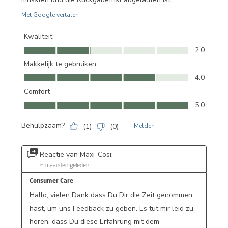
Met Google vertalen
Kwaliteit
Kwaliteit, 2.0 van 5
2.0
Makkelijk te gebruiken
Makkelijk te gebruiken, 4.0 van 5
4.0
Comfort
Comfort, 5.0 van 5
5.0
Behulpzaam?
(
1
)
(
0
)
Melden
Reactie van Maxi-Cosi:
6 maanden geleden
Consumer Care
Hallo, vielen Dank dass Du Dir die Zeit genommen 
hast, um uns Feedback zu geben. Es tut mir leid zu 
hören, dass Du diese Erfahrung mit dem 