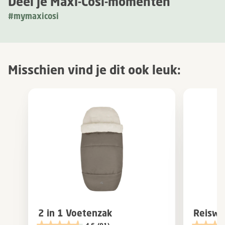
Deel je Maxi-Cosi-momenten
#mymaxicosi
Misschien vind je dit ook leuk:
2 in 1 Voetenzak
Reiswi