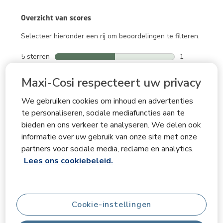
Overzicht van scores
Selecteer hieronder een rij om beoordelingen te filteren.
5 sterren
sterren
1
1 beoordeling
4 sterren
sterren
0
Maxi-Cosi respecteert uw privacy
0 beoordeling
3 sterren
sterren
0
0 beoordeling
2 sterren
sterren
0
We gebruiken cookies om inhoud en advertenties
0 beoordeling
1 ster
sterren
1
te personaliseren, sociale mediafuncties aan te
1 beoordeling
bieden en ons verkeer te analyseren. We delen ook
informatie over uw gebruik van onze site met onze
Gemiddelde scores van klanten
partners voor sociale media, reclame en analytics.
Kwaliteit
Lees ons cookiebeleid.
Kwaliteit, 5.0 van 5
5.0
Makkelijk te gebruiken
Makkelijk te gebruiken, 5.0 van 5
5.0
Cookie-instellingen
Comfort
Comfort, 5.0 van 5