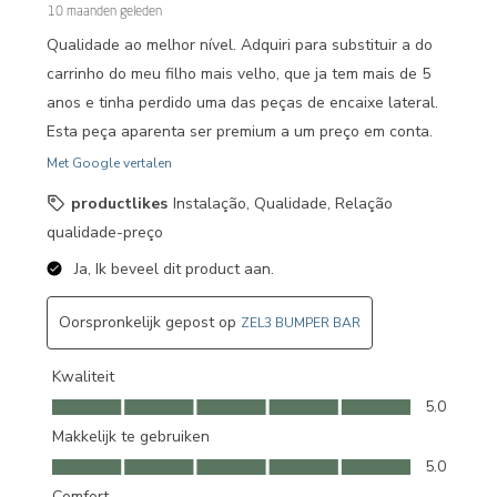
10 maanden geleden
Qualidade ao melhor nível. Adquiri para substituir a do
carrinho do meu filho mais velho, que ja tem mais de 5
anos e tinha perdido uma das peças de encaixe lateral.
Esta peça aparenta ser premium a um preço em conta.
Met Google vertalen
productlikes
Instalação, Qualidade, Relação
qualidade-preço
Ja, Ik beveel dit product aan.
Oorspronkelijk gepost op
ZEL3 BUMPER BAR
Kwaliteit
Kwaliteit, 5.0 van 5
5.0
Makkelijk te gebruiken
Makkelijk te gebruiken, 5.0 van 5
5.0
Comfort