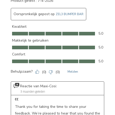
Product getest :
7-4-2026
Oorspronkelijk gepost op
ZEL3 BUMPER BAR
Kwaliteit
Kwaliteit, 5.0 van 5
5.0
Makkelijk te gebruiken
Makkelijk te gebruiken, 5.0 van 5
5.0
Comfort
Comfort, 5.0 van 5
5.0
Behulpzaam?
(
0
)
(
0
)
Melden
Reactie van Maxi-Cosi:
3 maanden geleden
CC
Thank you for taking the time to share your 
feedback. We’re pleased to hear that you found the 