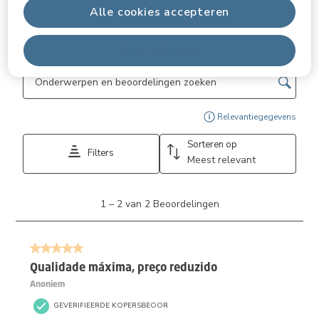
5.0
Alle cookies accepteren
Beoordelingen filteren
Alles afwijzen
Onderwerpen en beoordelingen zoeken per regio
Geef
Relevantiegegevens
Sorteren op
Filters
Meest relevant
1
1
–
2 van 2
Beoordelingen
tot
2
van
5 van 5 sterren.
2
Beoordelingen.
Qualidade máxima, preço reduzido
Anoniem
GEVERIFIEERDE KOPERSBEOOR