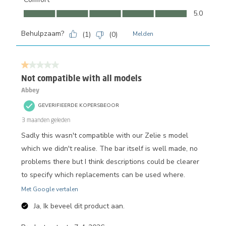
Comfort, 5.0 van 5
5.0
Behulpzaam?
(
1
)
(
0
)
Melden
1 van 5 sterren.
Not compatible with all models
Abbey
GEVERIFIEERDE KOPERSBEOOR
3 maanden geleden
Sadly this wasn't compatible with our Zelie s model
which we didn't realise. The bar itself is well made, no
problems there but I think descriptions could be clearer
to specify which replacements can be used where.
Met Google vertalen
Ja, Ik beveel dit product aan.