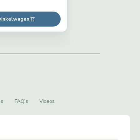
winkelwagen
os
FAQ's
Videos