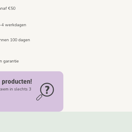
anaf €50
2-4 werkdagen
binnen 100 dagen
n garantie
 producten!
teem in slechts 3