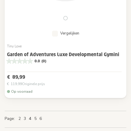
Vergelijken
Tiny Love
Garden of Adventures Luxe Developmental Gymini
0.0
(0)
€ 89,99
€ 119,99
Originele prijs
Op voorraad
Page
Page
Page
Page
You're currently reading page
Page
Page
Page
Page
Page
2
3
4
5
6