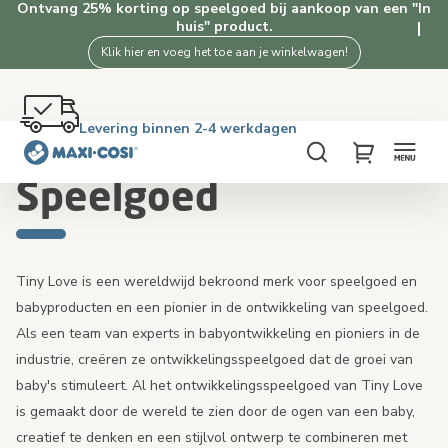
Ontvang 25% korting op speelgoed bij aankoop van een "In
huis" product.
Klik hier en voeg het toe aan je winkelwagen!
Gratis retourneren binnen 100 dagen
Levering binnen 2-4 werkdagen
Gratis verzending vanaf €50. Shop nu!
4.5★ van 2.5K+ tevreden klanten
Home
Speelgoed
Zoeken
My Cart
Speelgoed
Tiny Love is een wereldwijd bekroond merk voor speelgoed en
babyproducten en een pionier in de ontwikkeling van speelgoed.
Als een team van experts in babyontwikkeling en pioniers in de
industrie, creëren ze ontwikkelingsspeelgoed dat de groei van
baby's stimuleert. Al het ontwikkelingsspeelgoed van Tiny Love
is gemaakt door de wereld te zien door de ogen van een baby,
creatief te denken en een stijlvol ontwerp te combineren met