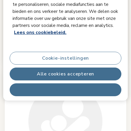
te personaliseren, sociale mediafuncties aan te
Vergelijken
bieden en ons verkeer te analyseren. We delen ook
informatie over uw gebruik van onze site met onze
Tiny Love
partners voor sociale media, reclame en analytics.
Black & White Décor Developmental Gymini
Lees ons cookiebeleid.
0.0
(0)
€ 69,99
Op voorraad
Cookie-instellingen
Alle cookies accepteren
Alles afwijzen