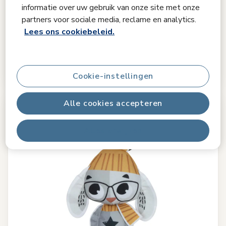
informatie over uw gebruik van onze site met onze
Tiny Love
partners voor sociale media, reclame en analytics.
Tiny Rockers Elektrische accordeon
Lees ons cookiebeleid.
5.0
(1)
€ 29,99
Op voorraad
Cookie-instellingen
Alle cookies accepteren
Alles afwijzen