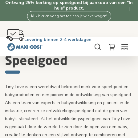
Ontvang 25% korting op speelgoed bij aankoop van een "In
huis" product.
Klik hier en voeg het toe aan je winkelwagen!
Gratis retourneren binnen 100 dagen
Levering binnen 2-4 werkdagen
Gratis verzending vanaf €50. Shop nu!
4.5★ van 2.5K+ tevreden klanten
Home
Speelgoed
Zoeken
My Cart
Speelgoed
Tiny Love is een wereldwijd bekroond merk voor speelgoed en
babyproducten en een pionier in de ontwikkeling van speelgoed.
Als een team van experts in babyontwikkeling en pioniers in de
industrie, creëren ze ontwikkelingsspeelgoed dat de groei van
baby's stimuleert. Al het ontwikkelingsspeelgoed van Tiny Love
is gemaakt door de wereld te zien door de ogen van een baby,
creatief te denken en een stijlvol ontwerp te combineren met