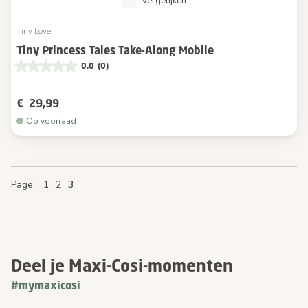
Vergelijken
Tiny Love
Tiny Princess Tales Take-Along Mobile
0.0
(0)
€ 29,99
Op voorraad
Page
Page
Page
Page
You're currently reading page
Page
1
2
3
Deel je Maxi-Cosi-momenten
#mymaxicosi