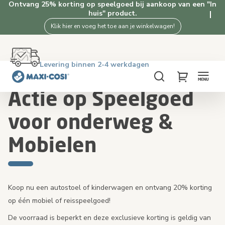
Ontvang 25% korting op speelgoed bij aankoop van een "In
huis" product.
Klik hier en voeg het toe aan je winkelwagen!
Gratis retourneren binnen 100 dagen
Levering binnen 2-4 werkdagen
Gratis verzending vanaf €50. Shop nu!
4.5★ van 2.5K+ tevreden klanten
Home
Actie op Speelgoed voor onderweg & Mobielen
Zoeken
My Cart
Actie op Speelgoed
voor onderweg &
Mobielen
Koop nu een autostoel of kinderwagen en ontvang 20% korting
op één mobiel of reisspeelgoed!
De voorraad is beperkt en deze exclusieve korting is geldig van