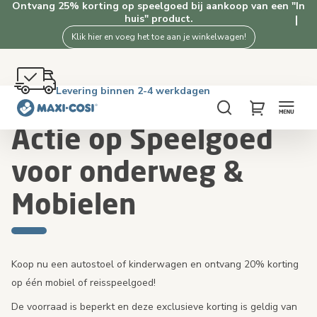
Ontvang 25% korting op speelgoed bij aankoop van een "In
huis" product.
Klik hier en voeg het toe aan je winkelwagen!
Gratis retourneren binnen 100 dagen
Levering binnen 2-4 werkdagen
Gratis verzending vanaf €50. Shop nu!
4.5★ van 2.5K+ tevreden klanten
Home
Actie op Speelgoed voor onderweg & Mobielen
Zoeken
My Cart
Actie op Speelgoed
voor onderweg &
Mobielen
Koop nu een autostoel of kinderwagen en ontvang 20% korting
op één mobiel of reisspeelgoed!
De voorraad is beperkt en deze exclusieve korting is geldig van