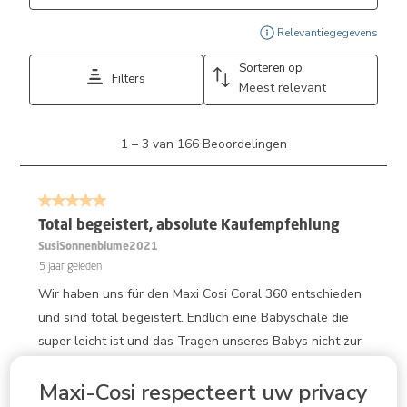
Geef
Relevantiegegevens
Sorteren op
Filters
Meest relevant
1
1
–
3 van 166
Beoordelingen
tot
3
van
5 van 5 sterren.
166
Beoordelingen.
Total begeistert, absolute Kaufempfehlung
SusiSonnenblume2021
5 jaar geleden
Wir haben uns für den Maxi Cosi Coral 360 entschieden
und sind total begeistert. Endlich eine Babyschale die
super leicht ist und das Tragen unseres Babys nicht zur
Qual für den Rücken macht. Noch dazu bietet sie große
Maxi-Cosi respecteert uw privacy
Sicherheit, dieses ist ein super wichtiges Kriterium und