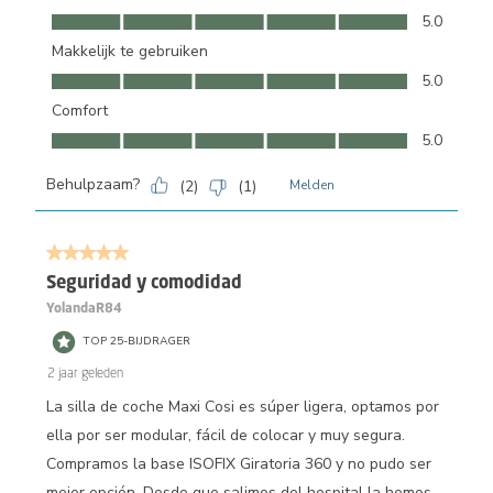
Kwaliteit, 5.0 van 5
5.0
Makkelijk te gebruiken
Makkelijk te gebruiken, 5.0 van 5
5.0
Comfort
Comfort, 5.0 van 5
5.0
Behulpzaam?
(
2
)
(
1
)
Melden
5 van 5 sterren.
Seguridad y comodidad
YolandaR84
TOP 25-BIJDRAGER
2 jaar geleden
La silla de coche Maxi Cosi es súper ligera, optamos por
ella por ser modular, fácil de colocar y muy segura.
Compramos la base ISOFIX Giratoria 360 y no pudo ser
mejor opción. Desde que salimos del hospital la hemos