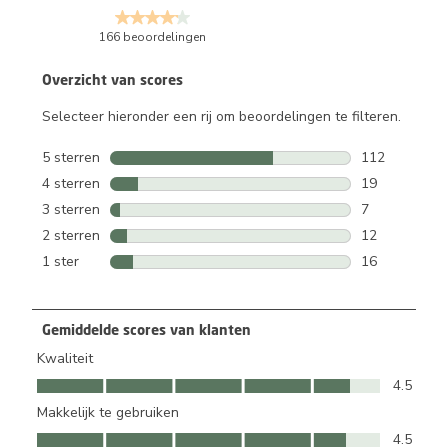
166 beoordelingen
Overzicht van scores
Selecteer hieronder een rij om beoordelingen te filteren.
5 sterren
sterren
112
112 beoordeli
4 sterren
sterren
19
19 beoordelin
3 sterren
sterren
7
7 beoordeling
2 sterren
sterren
12
12 beoordelin
1 ster
sterren
16
16 beoordelin
Gemiddelde scores van klanten
Kwaliteit
Kwaliteit, 4.5 van 5
4.5
Makkelijk te gebruiken
Makkelijk te gebruiken, 4.5 van 5
4.5