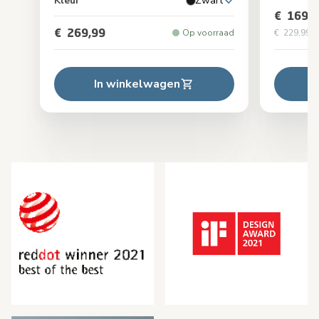
Kleur
Zwart
€ 169,9
€ 269,99
Op voorraad
€ 229,99
Or
In winkelwagen