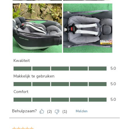
Kwaliteit
Kwaliteit, 5.0 van 5
5.0
Makkelijk te gebruiken
Makkelijk te gebruiken, 5.0 van 5
5.0
Comfort
Comfort, 5.0 van 5
5.0
Behulpzaam?
(
2
)
(
1
)
Melden