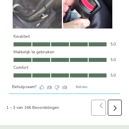
Kwaliteit
Kwaliteit, 5.0 van 5
5.0
Makkelijk te gebruiken
Makkelijk te gebruiken, 5.0 van 5
5.0
Comfort
Comfort, 5.0 van 5
5.0
Behulpzaam?
(
0
)
(
0
)
Melden
Vorige
Beoord
1
–
3 van 166
Beoordelingen
Volgend
Beoorde