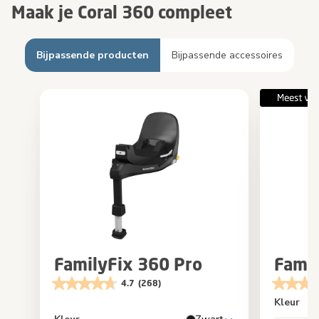
Maak je Coral 360 compleet
Bijpassende producten
Bijpassende accessoires
FamilyFix 360 Pro
Famil
4.7
(268)
Kleur