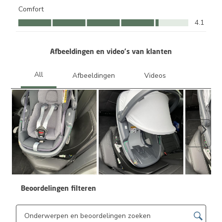
Comfort
Comfort, 4.1 van 5
4.1
Afbeeldingen en video's van klanten
Volge
Beoordelingen filteren
Onderwerpen en beoordelingen zoeken per regio