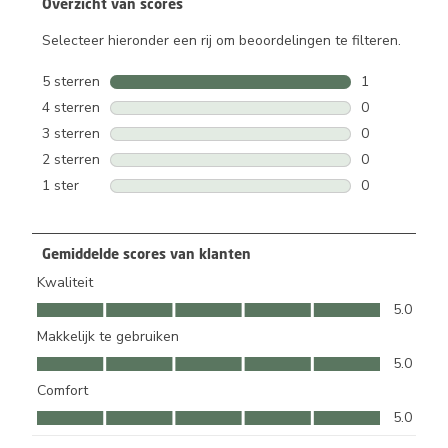
Overzicht van scores
Selecteer hieronder een rij om beoordelingen te filteren.
5 sterren
sterren
1
1 beoordeling
4 sterren
sterren
0
0 beoordeling
3 sterren
sterren
0
0 beoordeling
2 sterren
sterren
0
0 beoordeling
1 ster
sterren
0
0 beoordeling
Gemiddelde scores van klanten
Kwaliteit
Kwaliteit, 5.0 van 5
5.0
Makkelijk te gebruiken
Makkelijk te gebruiken, 5.0 van 5
5.0
Comfort
Comfort, 5.0 van 5
5.0