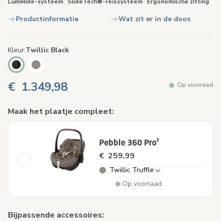
LumiRide-systeem
|
SlideTech®-reissysteem
|
Ergonomische zitting
Productinformatie
Wat zit er in de doos
Kleur
Twillic Black
€ 1.349,98
Op voorraad
Maak het plaatje compleet:
Pebble 360 Pro²
€ 259,99
Twillic Truffle
Op voorraad
Bijpassende accessoires: