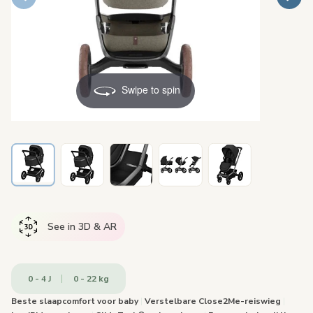
Swipe to spin
See in 3D & AR
0 - 4 J
0 - 22 kg
Beste slaapcomfort voor baby
|
Verstelbare Close2Me-reiswieg
|