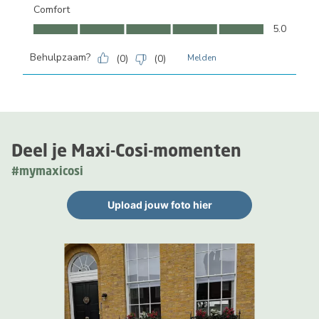
Comfort
Comfort, 5.0 van 5
5.0
Behulpzaam?
(
0
)
(
0
)
Melden
Deel je Maxi-Cosi-momenten
#mymaxicosi
Upload jouw foto hier
Media Gallerij
Carrousel met productfoto's. Gebruik de knoppen Vorige en Volge