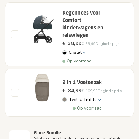
Regenhoes voor
Comfort
kinderwagens en
reiswiegen
€ 38,99
€ 39,99
Originele prijs
Cristal
Op voorraad
2 in 1 Voetenzak
€ 84,99
€ 109,99
Originele prijs
Twillic Truffle
Op voorraad
Fame Bundle
Stel je eigen bundel samen en bespaar geld