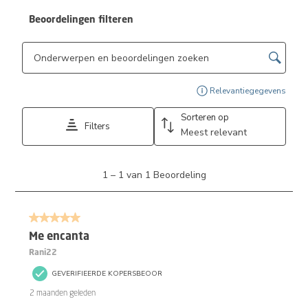
Beoordelingen filteren
Onderwerpen en beoordelingen zoeken per regio
Geef
Relevantiegegevens
Sorteren op
Filters
Meest relevant
1
1
–
1 van 1
Beoordeling
tot
1
van
5 van 5 sterren.
1
Beoordeling.
Me encanta
Rani22
GEVERIFIEERDE KOPERSBEOOR
2 maanden geleden