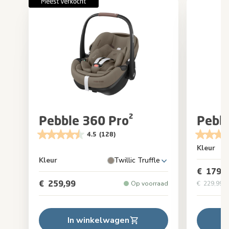
Pebble 360 Pro²
Pebb
4.5
(128)
Kleur
Kleur
Twillic Truffle
€ 179,9
€ 259,99
Op voorraad
€ 229,99
Or
In winkelwagen