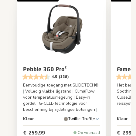
Pebble 360 Pro²
Fame-r
4.5
(128)
Eenvoudige toegang met SLIDETECH®
Het beste
|
Volledig vlakke ligstand
|
ClimaFlow
Soothing
voor temperatuurregeling
|
Easy-in
Close2Me
gordel
|
G-CELL-technologie voor
reissyst
bescherming bij zijdelingse botsingen
|
Kleur
Twillic Truffle
Kleur
€ 259,99
€ 299,9
Op voorraad