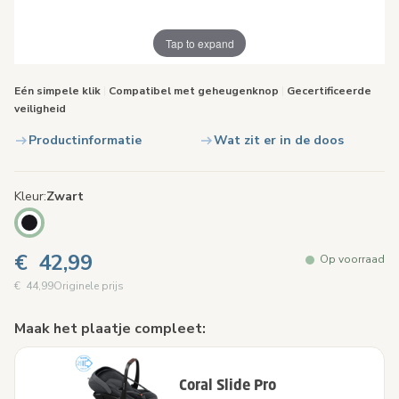
Tap to expand
Eén simpele klik
|
Compatibel met geheugenknop
|
Gecertificeerde
veiligheid
Productinformatie
Wat zit er in de doos
Kleur
Zwart
€ 42,99
Op voorraad
€ 44,99
Originele prijs
Maak het plaatje compleet:
Coral Slide Pro