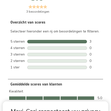
3 beoordelingen
Overzicht van scores
Selecteer hieronder een rij om beoordelingen te filteren.
5 sterren
sterren
3
3 beoordeling
4 sterren
sterren
0
0 beoordeling
3 sterren
sterren
0
0 beoordeling
2 sterren
sterren
0
0 beoordeling
1 ster
sterren
0
0 beoordeling
Gemiddelde scores van klanten
Kwaliteit
Kwaliteit, 5.0 van 5
5.0
Makkelijk te gebruiken
Makkelijk te gebruiken, 5.0 van 5