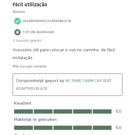
Fácil utilização
Anasus
GEVERIFIEERDE KOPERSBEOOR
TOP 250-BIJDRAGER
4 maanden geleden
Acessório útil para colocar o ovo no carrinho, de fácil
instalação
Met Google vertalen
Oorspronkelijk gepost op
MC FAME CABIN CAR SEAT
ADAPTERS BLACK
Kwaliteit
Kwaliteit, 5.0 van 5
5.0
Makkelijk te gebruiken
Makkelijk te gebruiken, 5.0 van 5
5.0