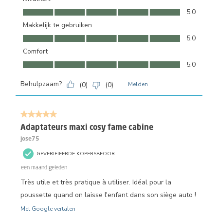
Kwaliteit, 5.0 van 5
5.0
Makkelijk te gebruiken
Makkelijk te gebruiken, 5.0 van 5
5.0
Comfort
Comfort, 5.0 van 5
5.0
Behulpzaam?
(
0
)
(
0
)
Melden
5 van 5 sterren.
Adaptateurs maxi cosy fame cabine
jose75
GEVERIFIEERDE KOPERSBEOOR
een maand geleden
Très utile et très pratique à utiliser. Idéal pour la
poussette quand on laisse l'enfant dans son siège auto !
Met Google vertalen