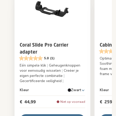
Coral Slide Pro Carrier
Cabin C
adapter
Optimale 
5.0
(1)
Soothing
Eén simpele klik
|
Geheugenknoppen
foam mat
voor eenvoudig wisselen
|
Creëer je
frame va
eigen perfecte combinatie
|
Gecertificeerde veiligheid
|
Kleur
Zwart
Kleur
€ 44,99
€ 259,9
Niet op voorraad