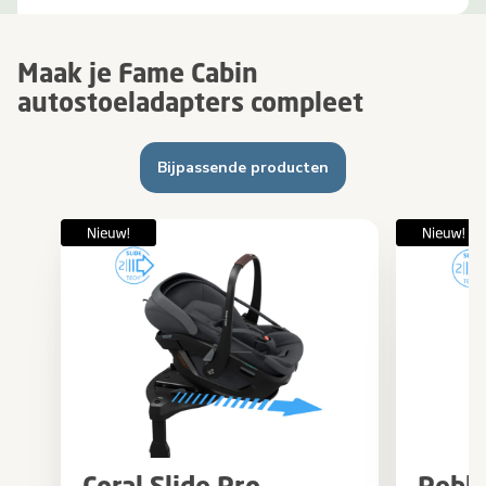
Maak je Fame Cabin
autostoeladapters compleet
Bijpassende producten
Coral Slide Pro
Pebbl