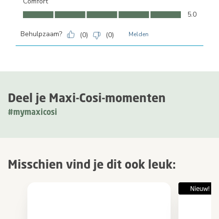
Comfort
Comfort, 5.0 van 5
5.0
Behulpzaam?
(
0
)
(
0
)
Melden
Deel je Maxi-Cosi-momenten
#mymaxicosi
Misschien vind je dit ook leuk: