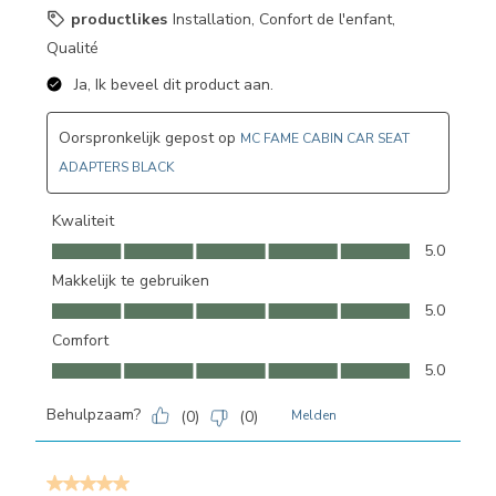
productlikes
Installation, Confort de l'enfant,
Qualité
Ja, Ik beveel dit product aan.
Oorspronkelijk gepost op
MC FAME CABIN CAR SEAT
ADAPTERS BLACK
Kwaliteit
Kwaliteit, 5.0 van 5
5.0
Makkelijk te gebruiken
Makkelijk te gebruiken, 5.0 van 5
5.0
Comfort
Comfort, 5.0 van 5
5.0
Behulpzaam?
(
0
)
(
0
)
Melden
5 van 5 sterren.