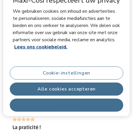
Maxi-Cosi respecteert uw privacy
5.0
Comfort
We gebruiken cookies om inhoud en advertenties
Comfort, 5.0 van 5
5.0
te personaliseren, sociale mediafuncties aan te
bieden en ons verkeer te analyseren. We delen ook
informatie over uw gebruik van onze site met onze
Beoordelingen filteren
partners voor sociale media, reclame en analytics.
Lees ons cookiebeleid.
Onderwerpen en beoordelingen zoeken per regio
Geef
Relevantiegegevens
Cookie-instellingen
Sorteren op
Filters
Meest relevant
Alle cookies accepteren
1
1
–
3 van 3
Beoordelingen
tot
Alles afwijzen
3
van
5 van 5 sterren.
3
Beoordelingen.
La praticité !