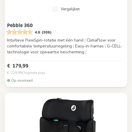
Vergelijken
Pebble 360
4.6
(306)
Intuïtieve FlexiSpin-rotatie met één hand
|
ClimaFlow voor
comfortabele temperatuurregeling
|
Easy-in-harnas
|
G-CELL-
technologie voor zijwaartse bescherming
|
€ 179,99
€ 229,99
Originele prijs
Op voorraad