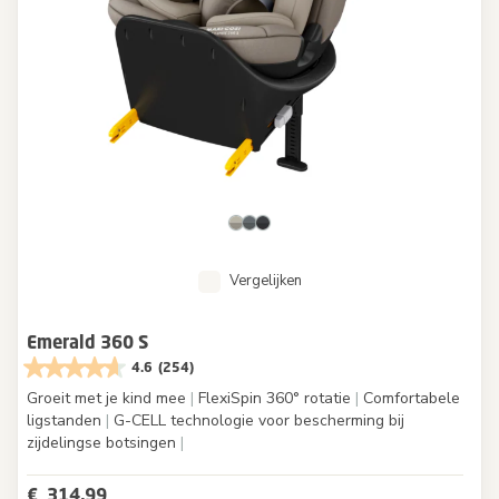
Vergelijken
Emerald 360 S
4.6
(254)
Groeit met je kind mee
|
FlexiSpin 360° rotatie
|
Comfortabele
ligstanden
|
G-CELL technologie voor bescherming bij
zijdelingse botsingen
|
€ 314,99