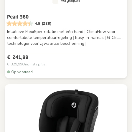
Vergelijken
Pearl 360
4.5
(228)
Intuïtieve FlexiSpin-rotatie met één hand
|
ClimaFlow voor
comfortabele temperatuurregeling
|
Easy-in-harnas
|
G-CELL-
technologie voor zijwaartse bescherming
|
€ 241,99
€ 329,99
Originele prijs
Op voorraad