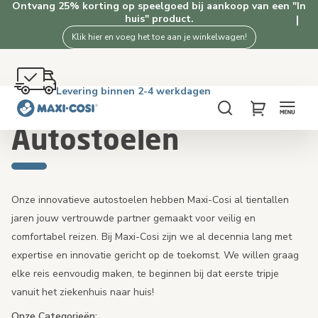
Ontvang 25% korting op speelgoed bij aankoop van een "In
huis" product.
Klik hier en voeg het toe aan je winkelwagen!
Gratis retourneren binnen 100 dagen
Levering binnen 2-4 werkdagen
Gratis verzending vanaf €50. Shop nu!
4.5★ van 2.5K+ tevreden klanten
Home
Autostoelen
Zoeken
My Cart
Autostoelen
Onze innovatieve autostoelen hebben Maxi-Cosi al tientallen
jaren jouw vertrouwde partner gemaakt voor veilig en
comfortabel reizen. Bij Maxi-Cosi zijn we al decennia lang met
expertise en innovatie gericht op de toekomst. We willen graag
elke reis eenvoudig maken, te beginnen bij dat eerste tripje
vanuit het ziekenhuis naar huis!
Onze Categorieën: