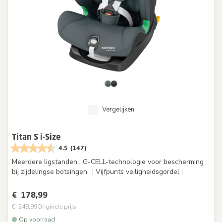
Vergelijken
Titan S i-Size
4.5
(147)
Meerdere ligstanden
|
G-CELL-technologie voor bescherming
bij zijdelingse botsingen
|
Vijfpunts veiligheidsgordel
|
€ 178,99
€ 249,99
Originele prijs
Op voorraad