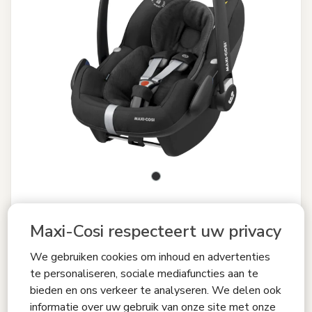
Vergelijken
Maxi-Cosi respecteert uw privacy
Pebble Pro
We gebruiken cookies om inhoud en advertenties
4.7
(202)
te personaliseren, sociale mediafuncties aan te
Click & Go-installatie
|
Comfortabele baby-knuffel inleg
|
bieden en ons verkeer te analyseren. We delen ook
Flexibel reissysteem
|
i-Size veiligheid
|
informatie over uw gebruik van onze site met onze