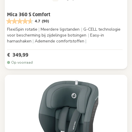
Mica 360 S Comfort
4.7
(90)
FlexiSpin rotatie
|
Meerdere ligstanden
|
G-CELL technologie
voor bescherming bij zijdelingse botsingen
|
Easy-in
harnashaken
|
Ademende comfortstoffen
|
€ 349,99
Op voorraad